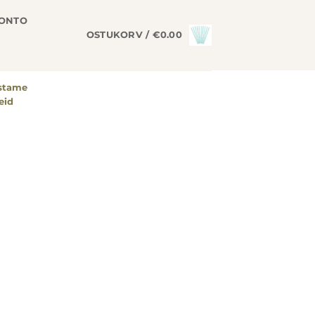
KONTO
OSTUKORV /
€
0.00
astame
eid