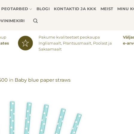
PEOTARBED
BLOGI
KONTAKTID JA KKK
MEIST
MINU 
VINIMEKIRI
aup
Pakume kvaliteetset peokaupa
Välj
lates
Inglismaalt, Prantsusmaalt, Poolast ja
e-arv
Saksamaalt
 600
in
Baby blue paper straws