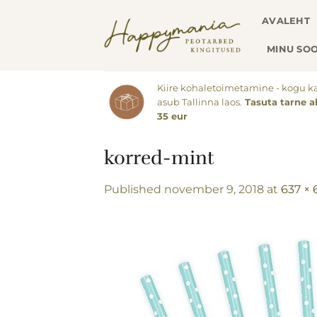
Skip
AVALEHT
to
content
MINU SOO
Kiire kohaletoimetamine - kogu k
asub Tallinna laos.
Tasuta tarne a
35 eur
korred-mint
Published
november 9, 2018
at
637 ×