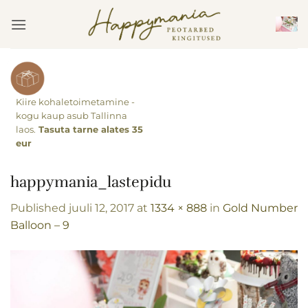
Skip
to
content
Kiire kohaletoimetamine -
kogu kaup asub Tallinna
laos.
Tasuta tarne alates 35
eur
happymania_lastepidu
Published
juuli 12, 2017
at
1334 × 888
in
Gold Number
Balloon – 9