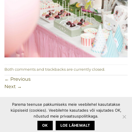
Both comments and trackbacks are currently closed.
←
Previous
Next
→
Parema teenuse pakkumiseks meie veebilehel kasutatakse
küpsiseid (cookies). Veebilehte kasutades või vajutades OK,
PEOTARBED
OSTUINFO
PRIVAATSUSPOLIITIKA
nõustud meie privaatsuspoliitikaga.
KÜPSISEPOLIITIKA
OK
LOE LÄHEMALT
Copyright 2026 ©
Happymania