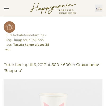
Skip
to
content
Kiire kohaletoimetamine -
kogu kaup asub Tallinna
laos.
Tasuta tarne alates 35
eur
Published
aprill 6, 2017
at
600 × 600
in
Стаканчики
“Зверята”