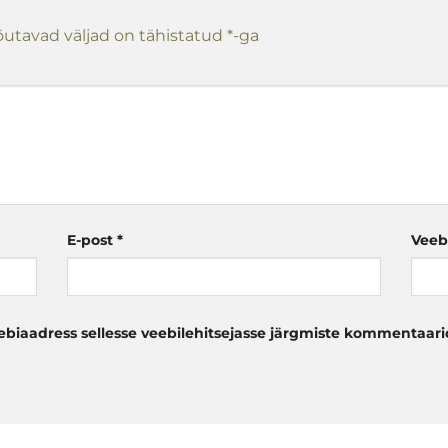
utavad väljad on tähistatud
*
-ga
E-post
*
Veeb
eebiaadress sellesse veebilehitsejasse järgmiste kommentaari