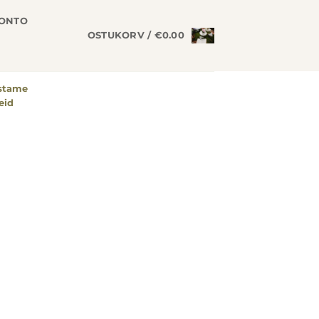
KONTO
OSTUKORV /
€
0.00
astame
eid