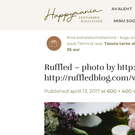
Skip
AVALEHT
to
content
MINU SOO
Kiire kohaletoimetamine - kogu k
asub Tallinna laos.
Tasuta tarne a
35 eur
Ruffled – photo by htt
http://ruffledblog.com
Published
aprill 13, 2017
at
600 × 400