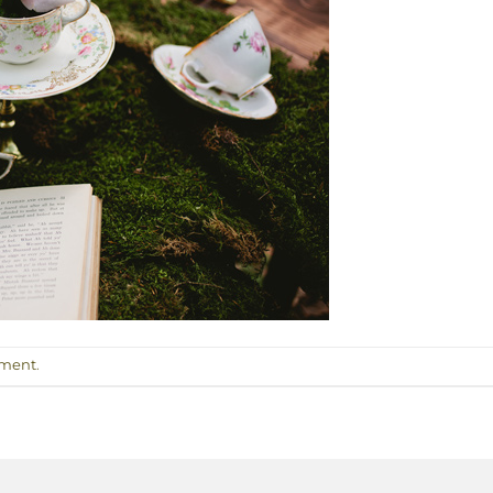
mment
.