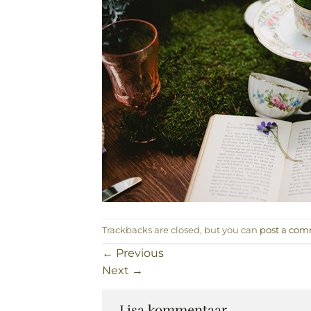
Trackbacks are closed, but you can
post a co
←
Previous
Next
→
Lisa kommentaar