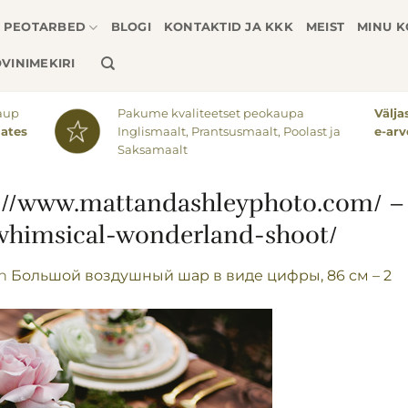
PEOTARBED
BLOGI
KONTAKTID JA KKK
MEIST
MINU 
VINIMEKIRI
aup
Pakume kvaliteetset peokaupa
Välj
lates
Inglismaalt, Prantsusmaalt, Poolast ja
e-arv
Saksamaalt
p://www.mattandashleyphoto.com/ –
/whimsical-wonderland-shoot/
in
Большой воздушный шар в виде цифры, 86 см – 2