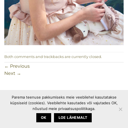
Both comments and trackbacks are currently closed.
←
Previous
Next
→
Parema teenuse pakkumiseks meie veebilehel kasutatakse
PEOTARBED
OSTUINFO
PRIVAATSUSPOLIITIKA
küpsiseid (cookies). Veebilehte kasutades või vajutades OK,
KÜPSISEPOLIITIKA
nõustud meie privaatsuspoliitikaga.
Copyright 2026 ©
Happymania
OK
LOE LÄHEMALT