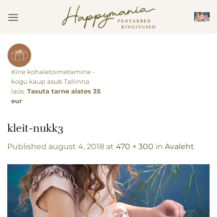
Skip
to
content
Kiire kohaletoimetamine -
kogu kaup asub Tallinna
laos.
Tasuta tarne alates 35
eur
kleit-nukk3
Published
august 4, 2018
at
470 × 300
in
Avaleht