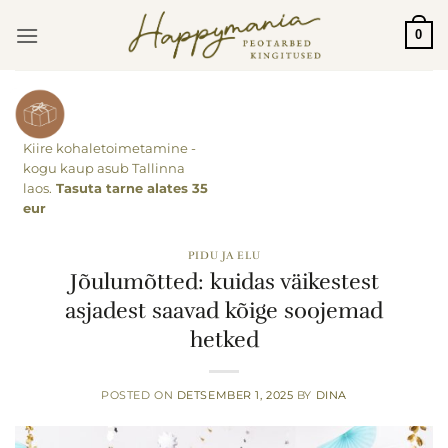
Skip
0
to
content
Kiire kohaletoimetamine -
kogu kaup asub Tallinna
laos.
Tasuta tarne alates 35
eur
PIDU JA ELU
Jõulumõtted: kuidas väikestest
asjadest saavad kõige soojemad
hetked
POSTED ON
DETSEMBER 1, 2025
BY
DINA