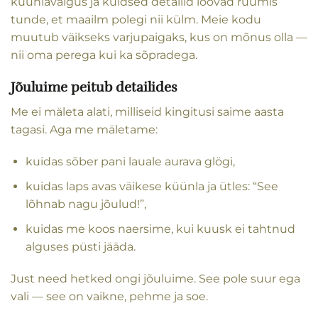
küünlavalgus ja kuldsed detailid loovad ruumis
tunde, et maailm polegi nii külm. Meie kodu
muutub väikseks varjupaigaks, kus on mõnus olla —
nii oma perega kui ka sõpradega.
Jõuluime peitub detailides
Me ei mäleta alati, milliseid kingitusi saime aasta
tagasi. Aga me mäletame:
kuidas sõber pani lauale aurava glögi,
kuidas laps avas väikese küünla ja ütles: “See
lõhnab nagu jõulud!”,
kuidas me koos naersime, kui kuusk ei tahtnud
alguses püsti jääda.
Just need hetked ongi jõuluime. See pole suur ega
vali — see on vaikne, pehme ja soe.