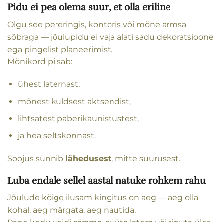
Pidu ei pea olema suur, et olla eriline
Olgu see pereringis, kontoris või mõne armsa
sõbraga — jõulupidu ei vaja alati sadu dekoratsioone
ega pingelist planeerimist.
Mõnikord piisab:
ühest laternast,
mõnest kuldsest aktsendist,
lihtsatest paberikaunistustest,
ja hea seltskonnast.
Soojus sünnib
lähedusest
, mitte suurusest.
Luba endale sellel aastal natuke rohkem rahu
Jõulude kõige ilusam kingitus on aeg — aeg olla
kohal, aeg märgata, aeg nautida.