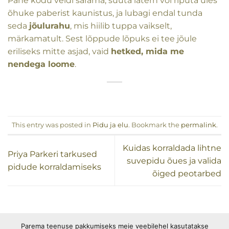
Pane kodu veidi särama, süüta latern või riputa üles
õhuke paberist kaunistus, ja lubagi endal tunda
seda
jõulurahu
, mis hiilib tuppa vaikselt,
märkamatult. Sest lõppude lõpuks ei tee jõule
eriliseks mitte asjad, vaid
hetked, mida me
nendega loome
.
This entry was posted in
Pidu ja elu
. Bookmark the
permalink
.
Kuidas korraldada lihtne
Priya Parkeri tarkused
suvepidu õues ja valida
pidude korraldamiseks
õiged peotarbed
Parema teenuse pakkumiseks meie veebilehel kasutatakse