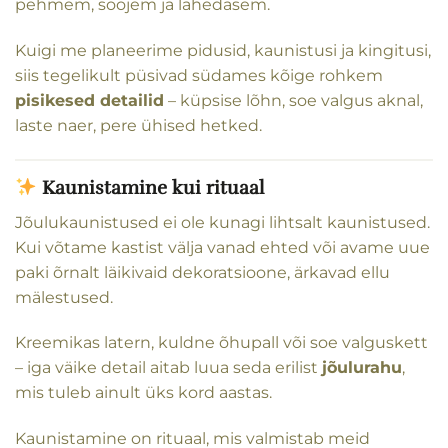
pehmem, soojem ja lähedasem.
Kuigi me planeerime pidusid, kaunistusi ja kingitusi,
siis tegelikult püsivad südames kõige rohkem
pisikesed detailid
– küpsise lõhn, soe valgus aknal,
laste naer, pere ühised hetked.
Kaunistamine kui rituaal
Jõulukaunistused ei ole kunagi lihtsalt kaunistused.
Kui võtame kastist välja vanad ehted või avame uue
paki õrnalt läikivaid dekoratsioone, ärkavad ellu
mälestused.
Kreemikas latern, kuldne õhupall või soe valguskett
– iga väike detail aitab luua seda erilist
jõulurahu
,
mis tuleb ainult üks kord aastas.
Kaunistamine on rituaal, mis valmistab meid