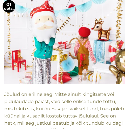
01
dets.
Jõulud on eriline aeg. Mitte ainult kingituste või
pidulaudade pärast, vaid selle erilise tunde tõttu,
mis tekib siis, kui õues sajab vaikset lund, toas põleb
küünal ja kusagilt kostab tuttav jõululaul. See on
hetk, mil aeg justkui peatub ja kõik tundub kuidagi