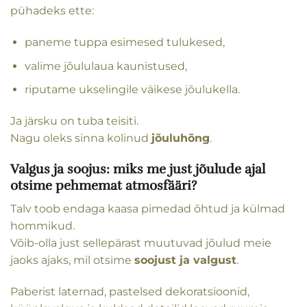
pühadeks ette:
paneme tuppa esimesed tulukesed,
valime jõululaua kaunistused,
riputame ukselingile väikese jõulukella.
Ja järsku on tuba teisiti.
Nagu oleks sinna kolinud
jõuluhõng
.
Valgus ja soojus: miks me just jõulude ajal
otsime pehmemat atmosfääri?
Talv toob endaga kaasa pimedad õhtud ja külmad
hommikud.
Võib-olla just sellepärast muutuvad jõulud meie
jaoks ajaks, mil otsime
soojust ja valgust
.
Paberist laternad, pastelsed dekoratsioonid,