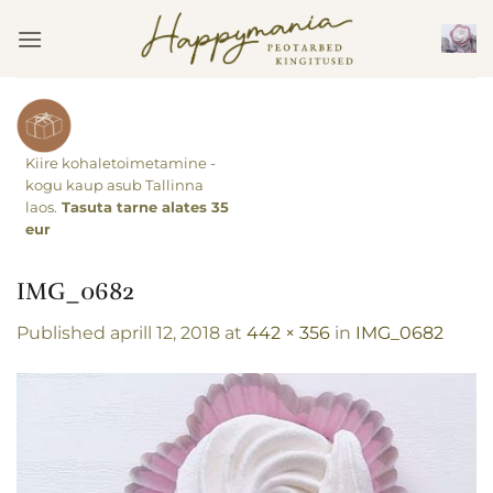
Skip
to
content
Kiire kohaletoimetamine -
kogu kaup asub Tallinna
laos.
Tasuta tarne alates 35
eur
IMG_0682
Published
aprill 12, 2018
at
442 × 356
in
IMG_0682