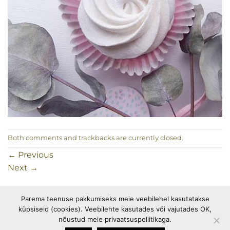
Both comments and trackbacks are currently closed.
←
Previous
Next
→
Parema teenuse pakkumiseks meie veebilehel kasutatakse
küpsiseid (cookies). Veebilehte kasutades või vajutades OK,
PEOTARBED
OSTUINFO
PRIVAATSUSPOLIITIKA
nõustud meie privaatsuspoliitikaga.
KÜPSISEPOLIITIKA