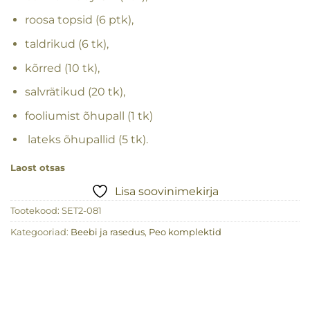
roosa topsid (6 ptk),
taldrikud (6 tk),
kõrred (10 tk),
salvrätikud (20 tk),
fooliumist õhupall (1 tk)
lateks õhupallid (5 tk).
Laost otsas
Lisa soovinimekirja
Tootekood:
SET2-081
Kategooriad:
Beebi ja rasedus
,
Peo komplektid