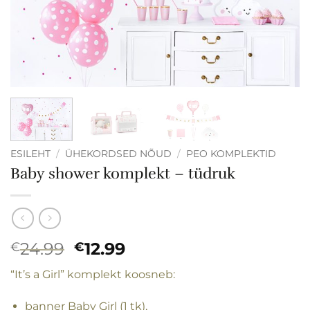
ESILEHT
/
ÜHEKORDSED NÕUD
/
PEO KOMPLEKTID
Baby shower komplekt – tüdruk
Algne
Praegune
24.99
12.99
€
€
hind
hind
“It’s a Girl” komplekt koosneb:
oli:
on:
€24.99.
€12.99.
banner Baby Girl (1 tk),