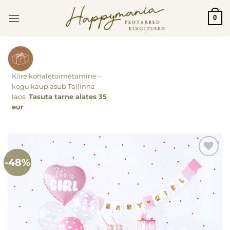
Skip
0
to
content
Kiire kohaletoimetamine -
kogu kaup asub Tallinna
laos.
Tasuta tarne alates 35
eur
-48%
Lisa
soovinimekirja