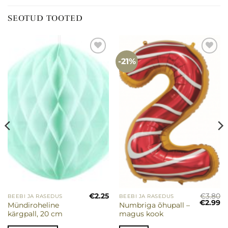
SEOTUD TOOTED
-21%
Lisa
Lisa
soovinimekirja
soovinimekirja
€
2.25
€
3.80
BEEBI JA RASEDUS
BEEBI JA RASEDUS
Sellel
Algne
P
€
2.99
Mündiroheline
Numbriga õhupall –
tootel
hind
hi
kärgpall, 20 cm
magus kook
oli:
on
on
€3.80.
€2