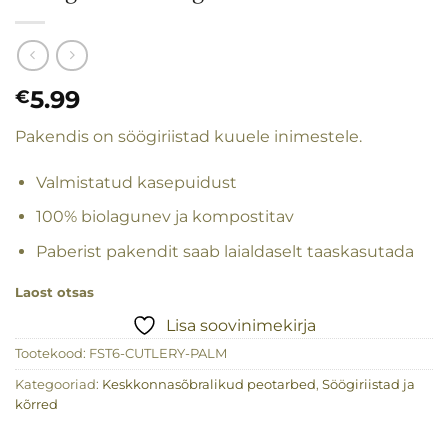
5.99
€
Pakendis on söögiriistad kuuele inimestele.
Valmistatud kasepuidust
100% biolagunev ja kompostitav
Paberist pakendit saab laialdaselt taaskasutada
Laost otsas
Lisa soovinimekirja
Tootekood:
FST6-CUTLERY-PALM
Kategooriad:
Keskkonnasõbralikud peotarbed
,
Söögiriistad ja
kõrred