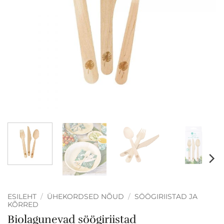
ESILEHT
/
ÜHEKORDSED NÕUD
/
SÖÖGIRIISTAD JA
KÕRRED
Biolagunevad söögiriistad