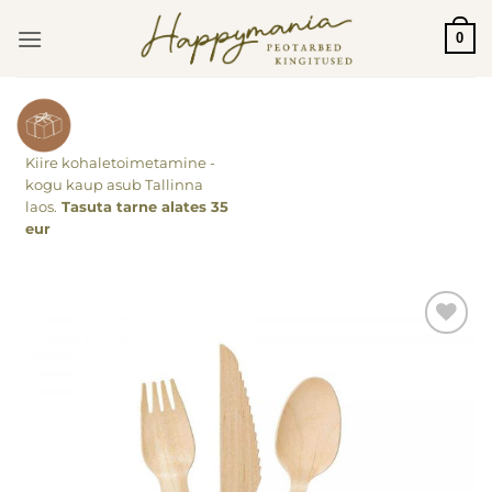
Skip
0
to
content
Kiire kohaletoimetamine -
kogu kaup asub Tallinna
laos.
Tasuta tarne alates 35
eur
Lisa
soovinimekirja