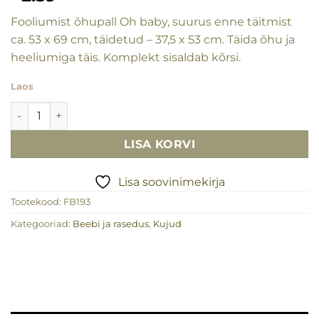
Fooliumist õhupall Oh baby, suurus enne täitmist
ca. 53 x 69 cm, täidetud – 37,5 x 53 cm. Täida õhu ja
heeliumiga täis. Komplekt sisaldab kõrsi.
Laos
Fooliumist õhupall Oh baby kogus
LISA KORVI
Lisa soovinimekirja
Tootekood:
FB193
Kategooriad:
Beebi ja rasedus
,
Kujud