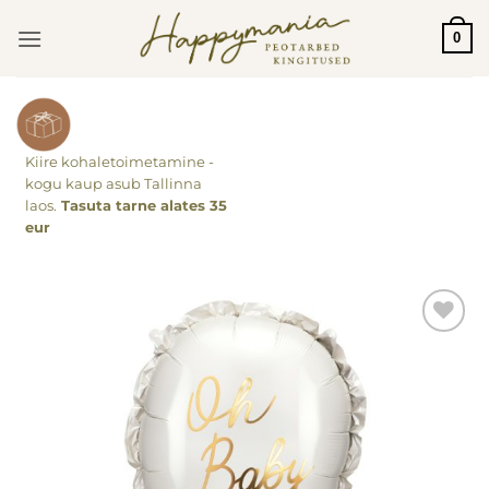
Skip
0
to
content
Kiire kohaletoimetamine -
kogu kaup asub Tallinna
laos.
Tasuta tarne alates 35
eur
Lisa
soovinimekirja