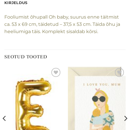
KIRJELDUS
Fooliumist õhupall Oh baby, suurus enne täitmist
ca. 53 x 69 cm, täidetud – 37,5 x 53 cm. Täida õhu ja
heeliumiga täis. Komplekt sisaldab kõrsi.
SEOTUD TOOTED
Lisa
Lisa
soovinimekirja
soovinimekirja