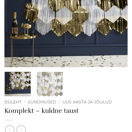
ESILEHT
/
SÜNDMUSED
/
UUS AASTA JA JÕULUD
Komplekt – kuldne taust