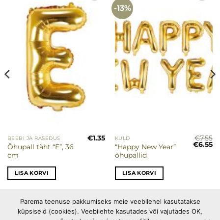
-13%
€
1.35
€
7.55
BEEBI JA RASEDUS
KULD
Algne
P
€
6.55
Õhupall täht “E”, 36
“Happy New Year”
hind
hi
cm
õhupallid
oli:
on
€7.55.
€6
LISA KORVI
LISA KORVI
Parema teenuse pakkumiseks meie veebilehel kasutatakse
küpsiseid (cookies). Veebilehte kasutades või vajutades OK,