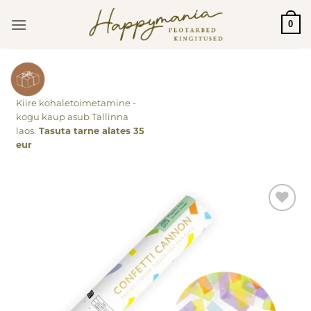
Skip
0
to
content
Kiire kohaletoimetamine -
kogu kaup asub Tallinna
laos.
Tasuta tarne alates 35
eur
Lisa
soovinimekirja