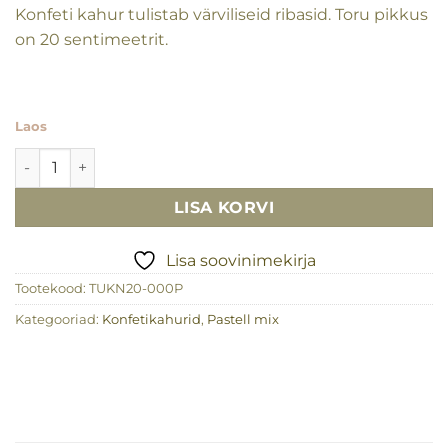
Konfeti kahur tulistab värviliseid ribasid. Toru pikkus
on 20 sentimeetrit.
Laos
Konfeti kahur, värvilised triibud kogus
LISA KORVI
Lisa soovinimekirja
Tootekood:
TUKN20-000P
Kategooriad:
Konfetikahurid
,
Pastell mix