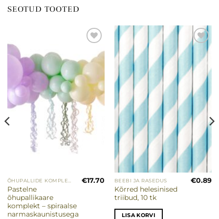
SEOTUD TOOTED
Lisa
Lisa
soovinimekirja
soovinimekirja
€
17.70
€
0.89
ÕHUPALLIDE KOMPLEKTID
BEEBI JA RASEDUS
Pastelne
Kõrred helesinised
õhupallikaare
triibud, 10 tk
komplekt – spiraalse
narmaskaunistusega
LISA KORVI