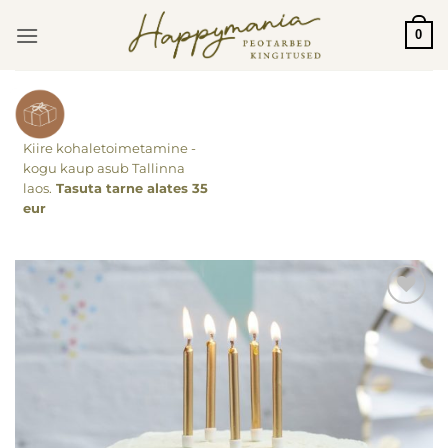
Skip
0
to
content
Kiire kohaletoimetamine -
kogu kaup asub Tallinna
laos.
Tasuta tarne alates 35
eur
Lisa
soovinimekirja