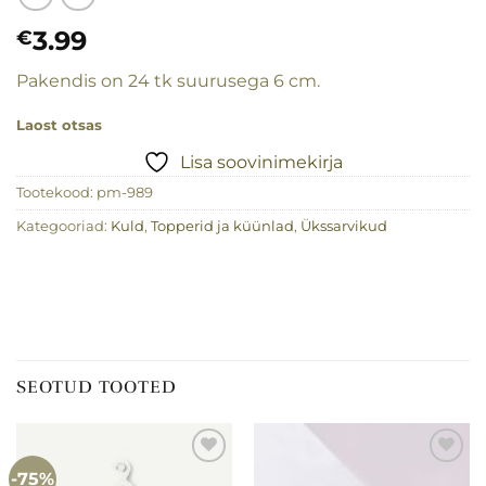
3.99
€
Pakendis on 24 tk suurusega 6 cm.
Laost otsas
Lisa soovinimekirja
Tootekood:
pm-989
Kategooriad:
Kuld
,
Topperid ja küünlad
,
Ükssarvikud
SEOTUD TOOTED
-75%
Lisa
Lisa