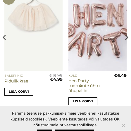
soovinimekirja
soovinimekirja
€
19.99
€
6.49
BALERIINID
KULD
Praegune
Algne
Praegune
€
4.99
Hen Party –
Pidulik krae
hind
hind
hind
tüdrukute õhtu
on:
oli:
on:
€4.35.
€19.99.
€4.99.
õhupallid
LISA KORVI
LISA KORVI
Parema teenuse pakkumiseks meie veebilehel kasutatakse
küpsiseid (cookies). Veebilehte kasutades või vajutades OK,
PEOTARBED
OSTUINFO
PRIVAATSUSPOLIITIKA
nõustud meie privaatsuspoliitikaga.
KÜPSISEPOLIITIKA