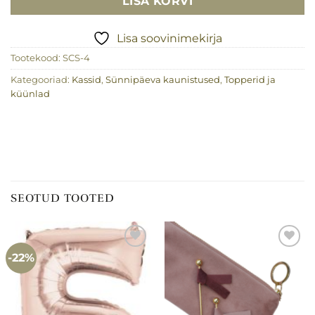
LISA KORVI
Lisa soovinimekirja
Tootekood:
SCS-4
Kategooriad:
Kassid
,
Sünnipäeva kaunistused
,
Topperid ja
küünlad
SEOTUD TOOTED
-22%
Lisa
Lisa
soovinimekirja
soovinimekirja