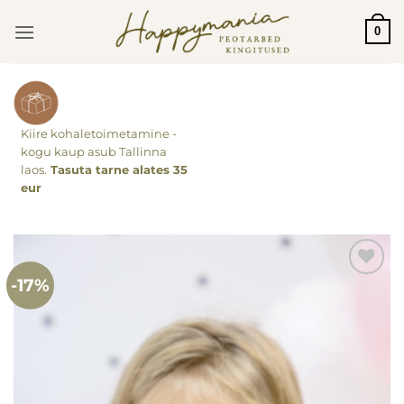
Skip
0
to
content
Kiire kohaletoimetamine -
kogu kaup asub Tallinna
laos.
Tasuta tarne alates 35
eur
-17%
Lisa
soovinimekirja