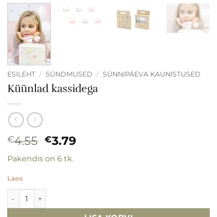
ESILEHT
/
SÜNDMUSED
/
SÜNNIPÄEVA KAUNISTUSED
Küünlad kassidega
Algne
Praegune
4.55
3.79
€
€
hind
hind
Pakendis on 6 tk.
oli:
on:
€4.55.
€3.79.
Laos
Küünlad kassidega kogus