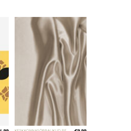
4.99
€
9.99
KESKKONNASÕBRALIKUD PEOTARBED