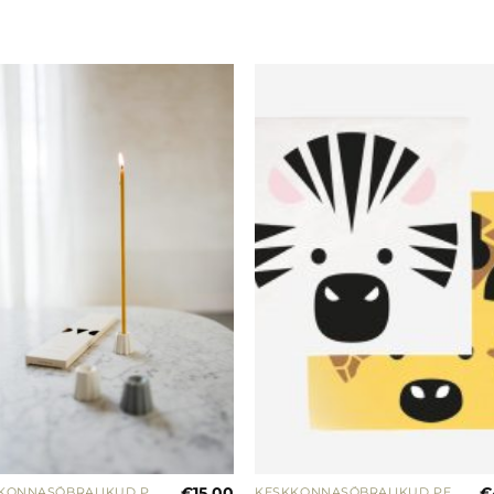
€
15.00
€
KESKKONNASÕBRALIKUD PEOTARBED
KESKKONNASÕBRALIKUD PEOTARBED