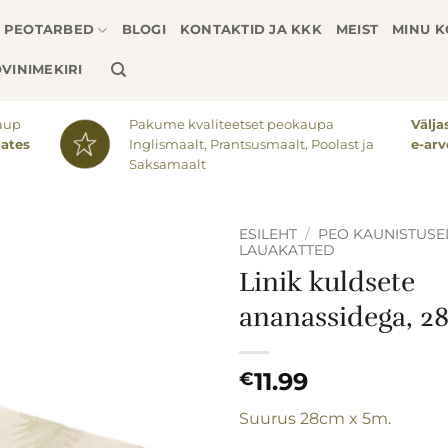
PEOTARBED
BLOGI
KONTAKTID JA KKK
MEIST
MINU 
VINIMEKIRI
aup
Pakume kvaliteetset peokaupa
Välj
lates
Inglismaalt, Prantsusmaalt, Poolast ja
e-arv
Saksamaalt
ESILEHT
/
PEO KAUNISTUSE
LAUAKATTED
Linik kuldsete
ananassidega, 2
11.99
€
Suurus 28cm x 5m.