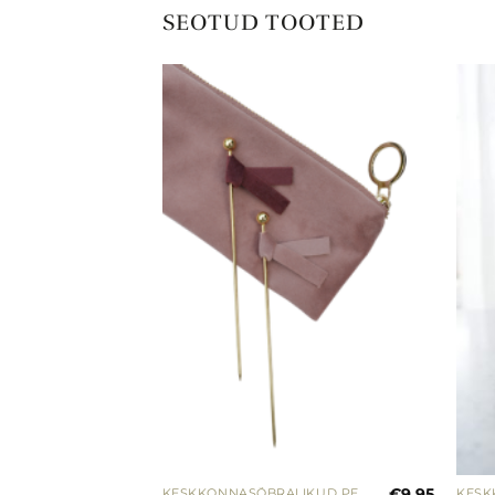
SEOTUD TOOTED
€
6.99
€
9.95
KESKKONNASÕBRALIKUD PEOTARBED