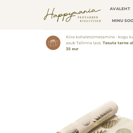
Skip
AVALEHT
to
content
MINU SOO
Kiire kohaletoimetamine - kogu k
asub Tallinna laos.
Tasuta tarne a
35 eur