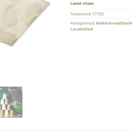
Laost otsas
Tootekood:
77750
Kategooriad:
Keskkonnasõbrali
Lauakatted