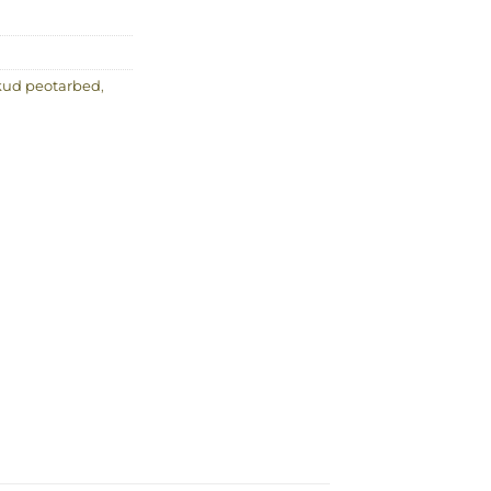
kud peotarbed
,