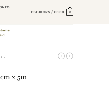
KONTO
0
OSTUKORV /
€
0.00
astame
eid
D
/
8cm x 5m