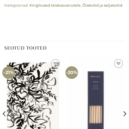
Kategooriad:
Kingitused täiskasvanutele
,
Õlakotid ja seljakotid
SEOTUD TOOTED
-21%
-20%