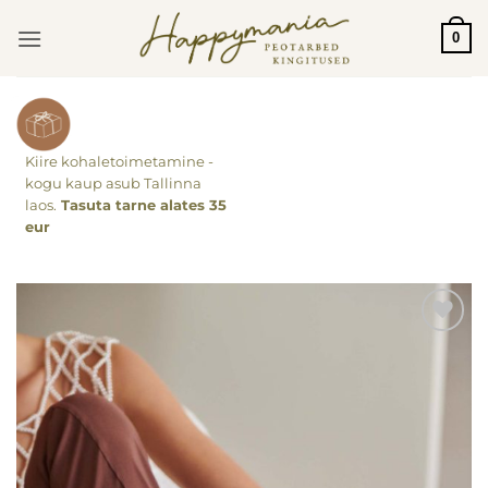
Skip
0
to
content
Kiire kohaletoimetamine -
kogu kaup asub Tallinna
laos.
Tasuta tarne alates 35
eur