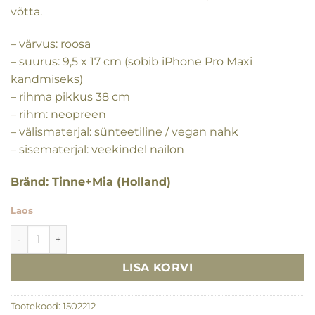
võtta.
– värvus: roosa
– suurus: 9,5 x 17 cm (sobib iPhone Pro Maxi
kandmiseks)
– rihma pikkus 38 cm
– rihm: neopreen
– välismaterjal: sünteetiline / vegan nahk
– sisematerjal: veekindel nailon
Bränd: Tinne+Mia (Holland)
Laos
Telefonikott-ümbrik Odil, puuder beež kogus
LISA KORVI
Tootekood:
1502212