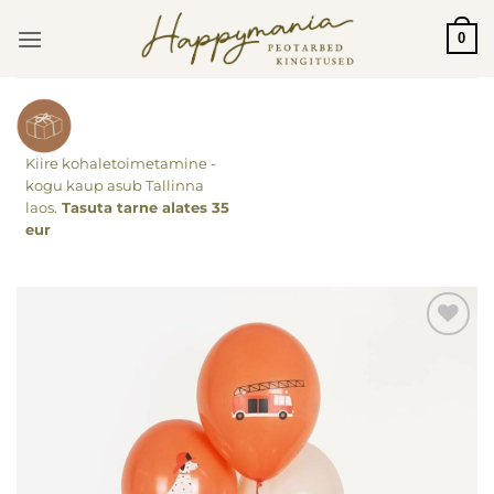
Skip
0
to
content
Kiire kohaletoimetamine -
kogu kaup asub Tallinna
laos.
Tasuta tarne alates 35
eur