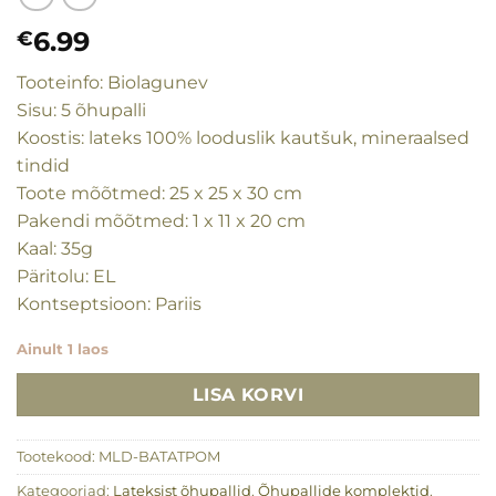
6.99
€
Tooteinfo: Biolagunev
Sisu: 5 õhupalli
Koostis: lateks 100% looduslik kautšuk, mineraalsed
tindid
Toote mõõtmed: 25 x 25 x 30 cm
Pakendi mõõtmed: 1 x 11 x 20 cm
Kaal: 35g
Päritolu: EL
Kontseptsioon: Pariis
Ainult 1 laos
LISA KORVI
Tootekood:
MLD-BATATPOM
Kategooriad:
Lateksist õhupallid
,
Õhupallide komplektid
,