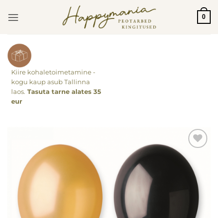
Skip
0
to
content
Kiire kohaletoimetamine -
kogu kaup asub Tallinna
laos.
Tasuta tarne alates 35
eur