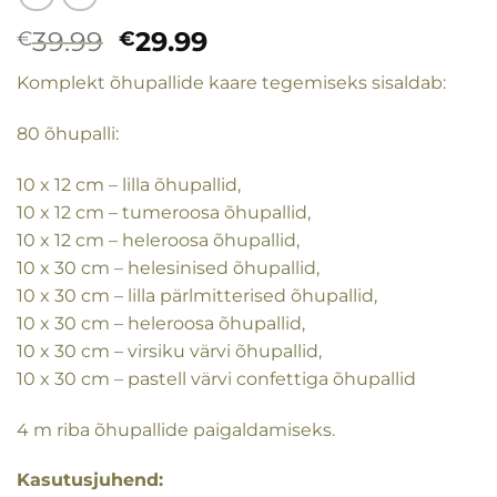
Algne
Praegune
39.99
29.99
€
€
hind
hind
Komplekt õhupallide kaare tegemiseks sisaldab:
oli:
on:
€39.99.
€29.99.
80 õhupalli:
10 x 12 cm – lilla õhupallid,
10 x 12 cm – tumeroosa õhupallid,
10 x 12 cm – heleroosa õhupallid,
10 x 30 cm – helesinised õhupallid,
10 x 30 cm – lilla pärlmitterised õhupallid,
10 x 30 cm – heleroosa õhupallid,
10 x 30 cm – virsiku värvi õhupallid,
10 x 30 cm – pastell värvi confettiga õhupallid
4 m riba õhupallide paigaldamiseks.
Kasutusjuhend: