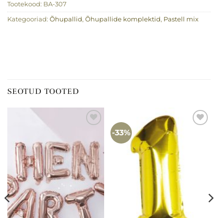
Tootekood:
BA-307
Kategooriad:
Õhupallid
,
Õhupallide komplektid
,
Pastell mix
SEOTUD TOOTED
-33%
Lisa
Lisa
soovinimekirja
soovinimekirja