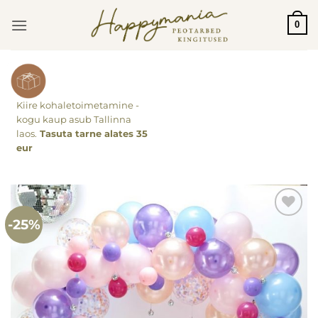
Skip
0
to
content
Kiire kohaletoimetamine -
kogu kaup asub Tallinna
laos.
Tasuta tarne alates 35
eur
-25%
Lisa
soovinimekirja