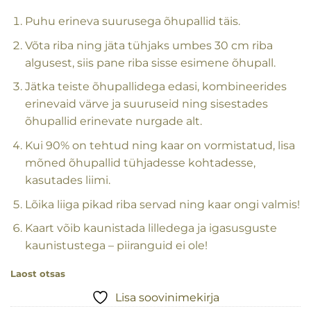
Puhu erineva suurusega õhupallid täis.
Võta riba ning jäta tühjaks umbes 30 cm riba
algusest, siis pane riba sisse esimene õhupall.
Jätka teiste õhupallidega edasi, kombineerides
erinevaid värve ja suuruseid ning sisestades
õhupallid erinevate nurgade alt.
Kui 90% on tehtud ning kaar on vormistatud, lisa
mõned õhupallid tühjadesse kohtadesse,
kasutades liimi.
Lõika liiga pikad riba servad ning kaar ongi valmis!
Kaart võib kaunistada lilledega ja igasusguste
kaunistustega – piiranguid ei ole!
Laost otsas
Lisa soovinimekirja