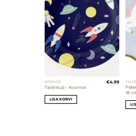
€
3.25
€
4.99
KOSMOS
TALD
d
Pabe
Taldrikud – Kosmos
”, 18 × 18
18 c
LISA KORVI
LI