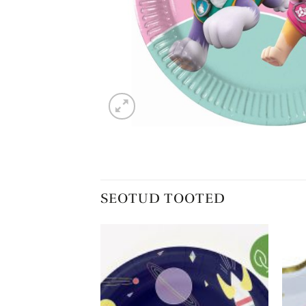
SEOTUD TOOTED
Lisa
Lisa
soovinimekirja
soovinimekirja