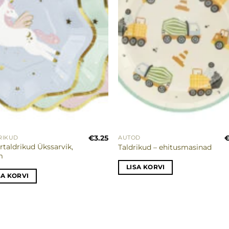
€
3.25
RIKUD
AUTOD
rtaldrikud Ükssarvik,
Taldrikud – ehitusmasinad
m
LISA KORVI
SA KORVI