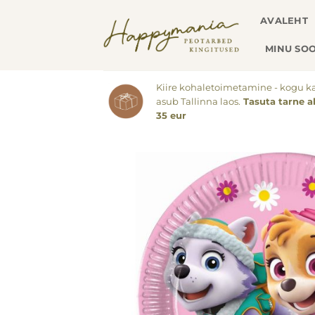
Skip
AVALEHT
to
content
MINU SOO
Kiire kohaletoimetamine - kogu k
asub Tallinna laos.
Tasuta tarne a
35 eur