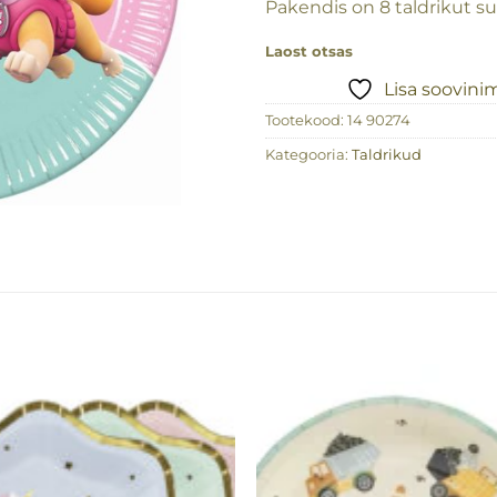
Pakendis on 8 taldrikut s
Laost otsas
Lisa soovini
Tootekood:
14 90274
Kategooria:
Taldrikud
Lisa
Lisa
soovinimekirja
soovinimeki