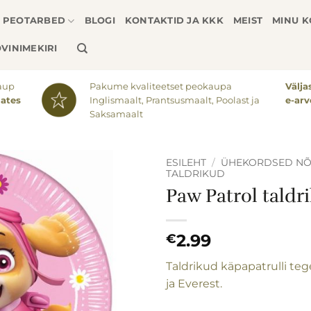
PEOTARBED
BLOGI
KONTAKTID JA KKK
MEIST
MINU 
VINIMEKIRI
aup
Pakume kvaliteetset peokaupa
Välj
lates
Inglismaalt, Prantsusmaalt, Poolast ja
e-arv
Saksamaalt
ESILEHT
/
ÜHEKORDSED N
TALDRIKUD
Paw Patrol taldr
Lisa
soovinimekirja
2.99
€
Taldrikud käpapatrulli teg
ja Everest.