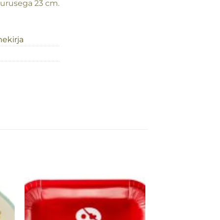
uurusega 23 cm.
mekirja
Lisa
rja
soovinimekirja