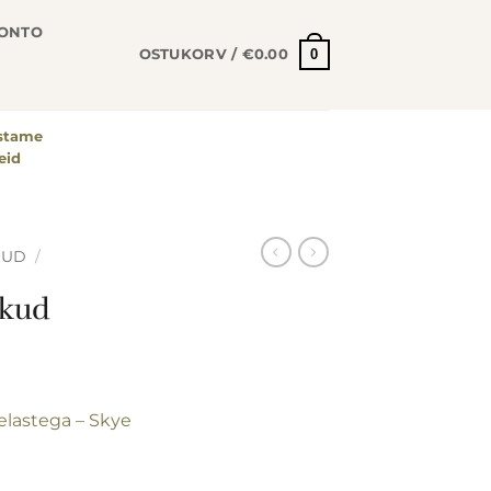
KONTO
0
OSTUKORV /
€
0.00
astame
eid
ÕUD
/
ikud
elastega – Skye