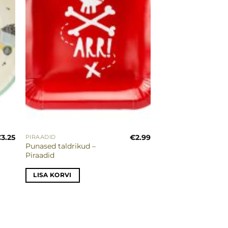
€
3.25
€
2.99
PIRAADID
Punased taldrikud –
Piraadid
LISA KORVI