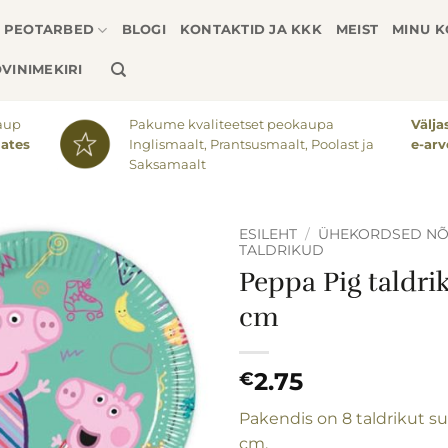
PEOTARBED
BLOGI
KONTAKTID JA KKK
MEIST
MINU 
VINIMEKIRI
aup
Pakume kvaliteetset peokaupa
Välj
lates
Inglismaalt, Prantsusmaalt, Poolast ja
e-arv
Saksamaalt
ESILEHT
/
ÜHEKORDSED N
TALDRIKUD
Peppa Pig taldri
Lisa
soovinimekirja
cm
2.75
€
Pakendis on 8 taldrikut s
cm.