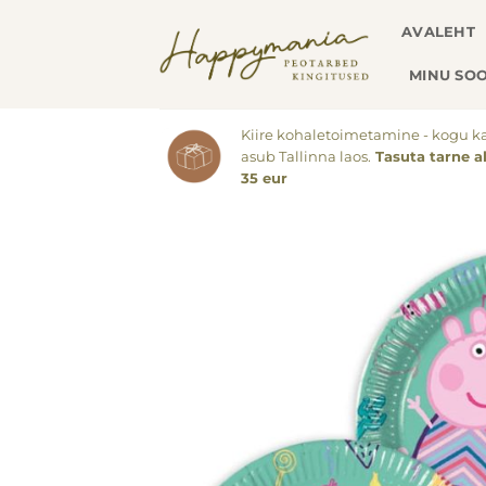
Skip
AVALEHT
to
content
MINU SOO
Kiire kohaletoimetamine - kogu k
asub Tallinna laos.
Tasuta tarne a
35 eur