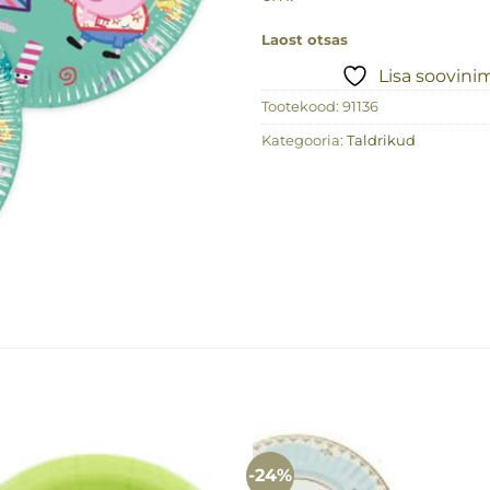
Laost otsas
Lisa soovini
Tootekood:
91136
Kategooria:
Taldrikud
-24%
Lisa
Lisa