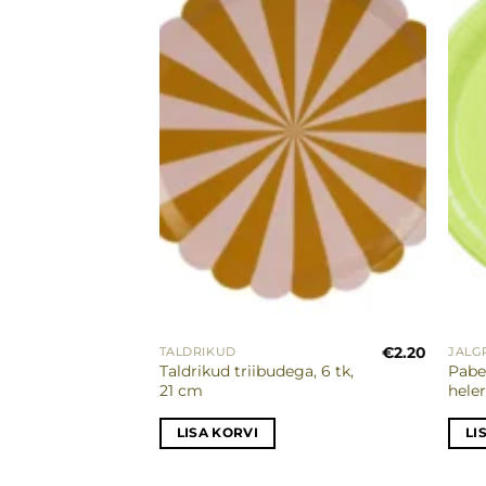
soovinimekirja
soovinimekirja
€
4.45
€
2.20
TALDRIKUD
JALG
kud –
Taldrikud triibudega, 6 tk,
Pabe
21 cm
heler
LISA KORVI
LI