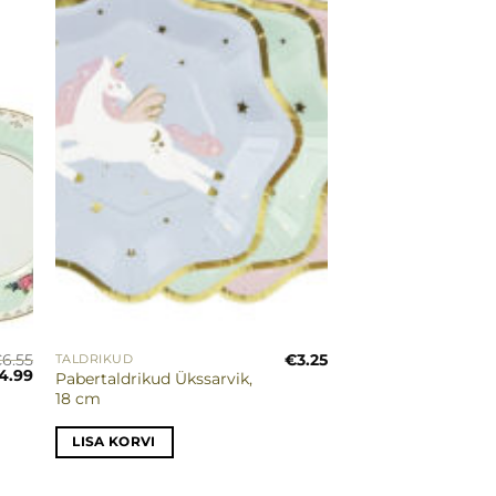
rja
soovinimekirja
€
6.55
€
3.25
TALDRIKUD
lgne
Praegune
4.99
Pabertaldrikud Ükssarvik,
ind
hind
18 cm
i:
on:
.55.
€4.99.
LISA KORVI