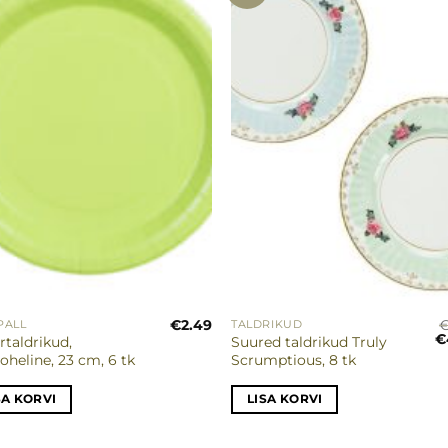
soovinimekirja
soovinimeki
€
2.49
PALL
TALDRIKUD
A
€
rtaldrikud,
Suured taldrikud Truly
h
oheline, 23 cm, 6 tk
Scrumptious, 8 tk
ol
€6
SA KORVI
LISA KORVI