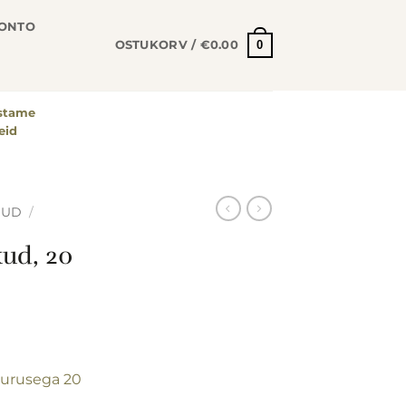
KONTO
0
OSTUKORV /
€
0.00
astame
eid
ÕUD
/
kud, 20
uurusega 20