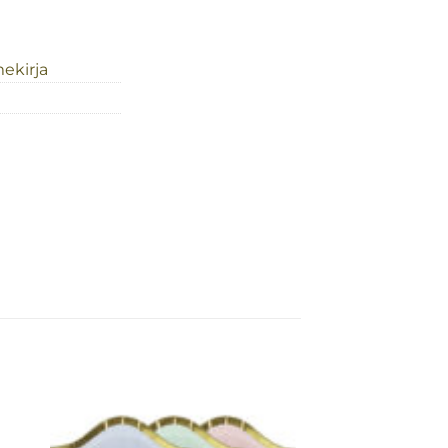
mekirja
Lisa