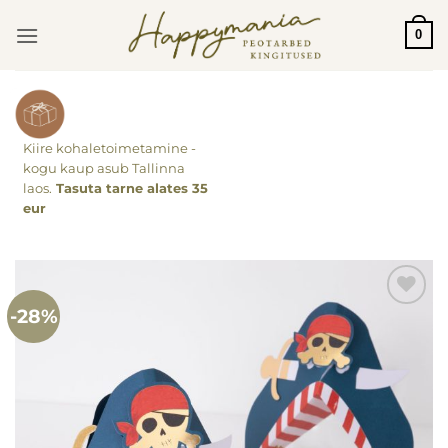
Skip
0
to
content
Kiire kohaletoimetamine -
kogu kaup asub Tallinna
laos.
Tasuta tarne alates 35
eur
-28%