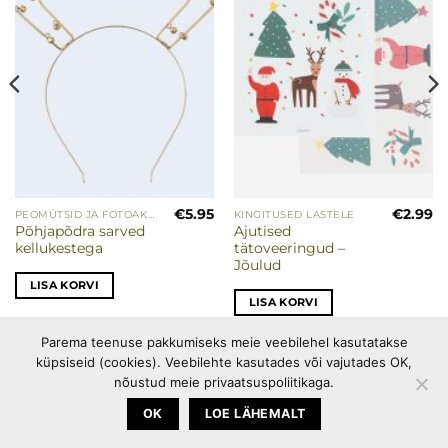
€
5.95
€
2.99
PEOMÜTSID JA FOTOAKSESSUAARID
KINGITUSED LASTELE
Põhjapõdra sarved
Ajutised
kellukestega
tätoveeringud –
Jõulud
LISA KORVI
LISA KORVI
Parema teenuse pakkumiseks meie veebilehel kasutatakse
küpsiseid (cookies). Veebilehte kasutades või vajutades OK,
PEOTARBED
OSTUINFO
PRIVAATSUSPOLIITIKA
nõustud meie privaatsuspoliitikaga.
KÜPSISEPOLIITIKA
OK
LOE LÄHEMALT
Copyright 2026 ©
Happymania