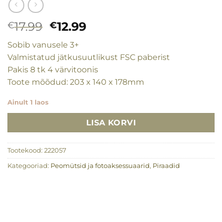
Algne
Praegune
17.99
12.99
€
€
hind
hind
Sobib vanusele 3+
oli:
on:
Valmistatud jätkusuutlikust FSC paberist
€17.99.
€12.99.
Pakis 8 tk 4 värvitoonis
Toote mõõdud: 203 x 140 x 178mm
Ainult 1 laos
LISA KORVI
Tootekood:
222057
Kategooriad:
Peomütsid ja fotoaksessuaarid
,
Piraadid