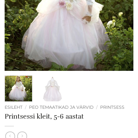
ESILEHT
/
PEO TEMAATIKAD JA VÄRVID
/
PRINTSESS
Printsessi kleit, 5-6 aastat