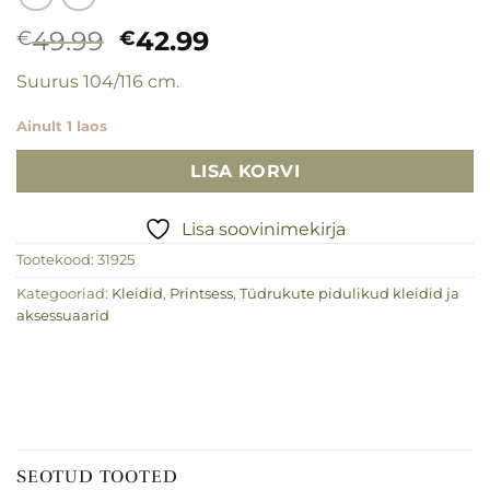
Algne
Praegune
49.99
42.99
€
€
hind
hind
Suurus 104/116 cm.
oli:
on:
€49.99.
€42.99.
Ainult 1 laos
LISA KORVI
Lisa soovinimekirja
Tootekood:
31925
Kategooriad:
Kleidid
,
Printsess
,
Tüdrukute pidulikud kleidid ja
aksessuaarid
SEOTUD TOOTED