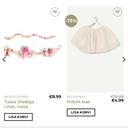
-75%
Lisa
Lisa
soovinimekirja
soovinimekirja
€
8.99
€
19.99
AKSESSUAARID
BALERIINID
Algne
P
€
4.99
Tiaara lilledega
Pidulik krae
hind
hi
Lilian, roosa
oli:
on
€19.99.
€4
LISA KORVI
LISA KORVI