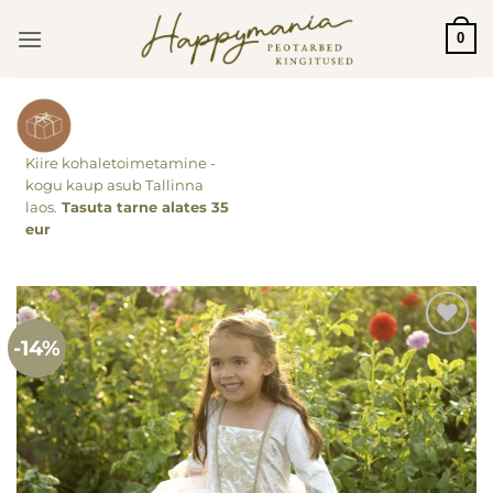
Skip
0
to
content
Kiire kohaletoimetamine -
kogu kaup asub Tallinna
laos.
Tasuta tarne alates 35
eur
-14%
Lisa
soovinimekirja