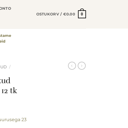
KONTO
0
OSTUKORV /
€
0.00
astame
eid
ÕUD
/
kud
12 tk
suurusega 23