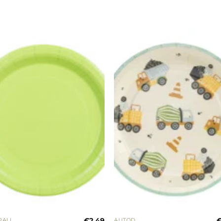
Lisa
Lisa
soovinimekirja
soovinimeki
€
2.49
PALL
AUTOD