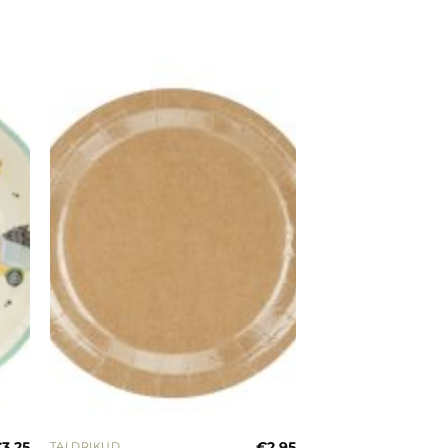
Lisa
rja
soovinimekirja
€
3.25
€
2.95
TALDRIKUD