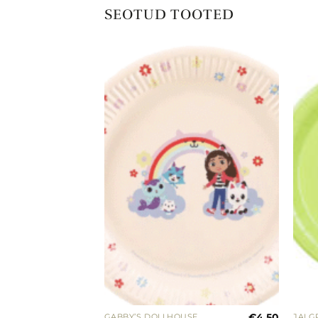
SEOTUD TOOTED
Lisa
Lisa
soovinimekirja
soovinimekirja
€
4.99
€
4.50
GABBY’S DOLLHOUSE
JALG