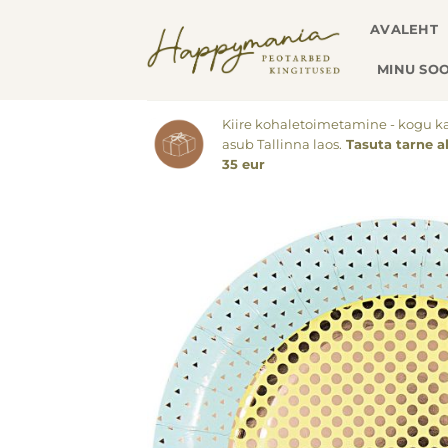
Skip
AVALEHT
to
content
MINU SOO
Kiire kohaletoimetamine - kogu k
asub Tallinna laos.
Tasuta tarne a
35 eur