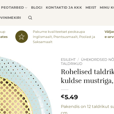
PEOTARBED
BLOGI
KONTAKTID JA KKK
MEIST
MINU 
VINIMEKIRI
aup
Pakume kvaliteetset peokaupa
Välj
lates
Inglismaalt, Prantsusmaalt, Poolast ja
e-arv
Saksamaalt
ESILEHT
/
ÜHEKORDSED N
TALDRIKUD
Rohelised taldri
Lisa
soovinimekirja
kuldse mustriga, 
5.49
€
Pakendis on 12 taldrikut 
cm.