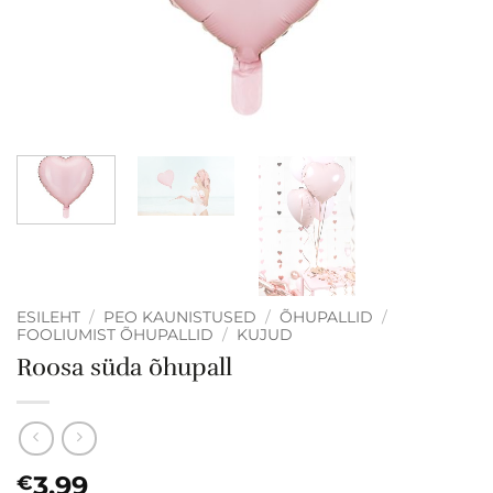
ESILEHT
/
PEO KAUNISTUSED
/
ÕHUPALLID
/
FOOLIUMIST ÕHUPALLID
/
KUJUD
Roosa süda õhupall
3.99
€