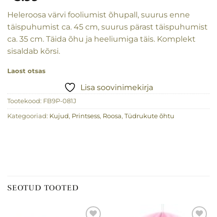
Heleroosa värvi fooliumist õhupall, suurus enne
täispuhumist ca. 45 cm, suurus pärast täispuhumist
ca. 35 cm. Täida õhu ja heeliumiga täis. Komplekt
sisaldab kõrsi.
Laost otsas
Lisa soovinimekirja
Tootekood:
FB9P-081J
Kategooriad:
Kujud
,
Printsess
,
Roosa
,
Tüdrukute õhtu
SEOTUD TOOTED