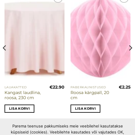
Lisa
Lisa
soovinimekirja
soovinimekirja
€
22.90
€
2.25
LAUAKATTED
PABERKAUNISTUSED
Kangast laudlina,
Roosa kärgpall, 20
roosa, 230 cm
cm
LISA KORVI
LISA KORVI
Parema teenuse pakkumiseks meie veebilehel kasutatakse
küpsiseid (cookies). Veebilehte kasutades või vajutades OK,