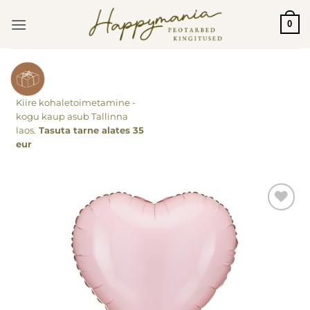
Skip
0
to
content
Kiire kohaletoimetamine -
kogu kaup asub Tallinna
laos.
Tasuta tarne alates 35
eur
Lisa
soovinimekirja