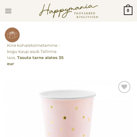
Skip
0
to
content
Kiire kohaletoimetamine -
kogu kaup asub Tallinna
laos.
Tasuta tarne alates 35
eur