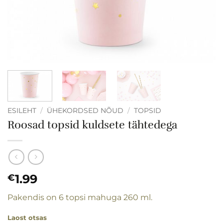
ESILEHT
/
ÜHEKORDSED NÕUD
/
TOPSID
Roosad topsid kuldsete tähtedega
1.99
€
Pakendis on 6 topsi mahuga 260 ml.
Laost otsas