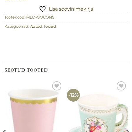
Lisa soovinimekirja
Tootekood:
MLD-GOCONS
Kategooriad:
Autod
,
Topsid
SEOTUD TOOTED
-12%
Lisa
Lisa
soovinimekirja
soovinimekirja