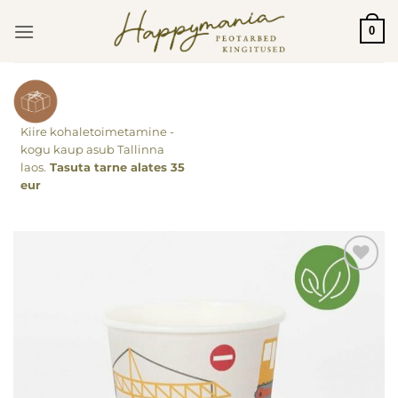
Skip
0
to
content
Kiire kohaletoimetamine -
kogu kaup asub Tallinna
laos.
Tasuta tarne alates 35
eur
Lisa
soovinimekirja