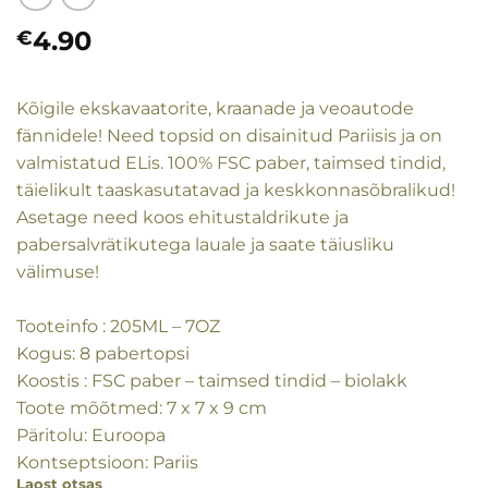
4.90
€
Kõigile ekskavaatorite, kraanade ja veoautode
fännidele!
Need topsid on disainitud Pariisis ja on
valmistatud ELis.
1
00% FSC paber, taimsed tindid,
täielikult taaskasutatavad ja keskkonnasõbralikud!
Asetage need koos ehitustaldrikute ja
pabersalvrätikutega lauale ja saate täiusliku
välimuse!
Tooteinfo : 205ML – 7OZ
Kogus: 8 pabertopsi
Koostis : FSC paber – taimsed tindid – biolakk
Toote mõõtmed: 7 x 7 x 9 cm
Päritolu: Euroopa
Kontseptsioon: Pariis
Laost otsas