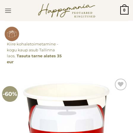
Skip
0
to
content
Kiire kohaletoimetamine -
kogu kaup asub Tallinna
laos.
Tasuta tarne alates 35
eur
-60%
Lisa
soovinimekirja