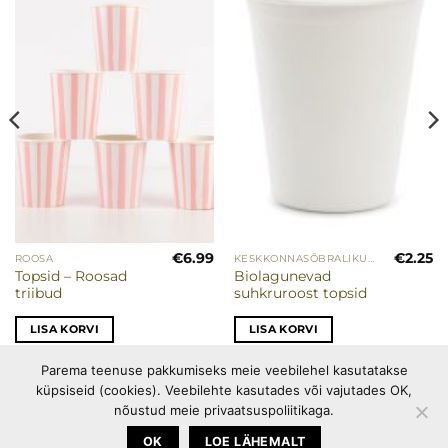
soovinimekirja
soovinimekirja
€
6.99
€
2.25
ROOSA
KESKKONNASÕBRALIKUD PEOTARBED
Topsid – Roosad
Biolagunevad
triibud
suhkruroost topsid
LISA KORVI
LISA KORVI
Parema teenuse pakkumiseks meie veebilehel kasutatakse
küpsiseid (cookies). Veebilehte kasutades või vajutades OK,
PEOTARBED
OSTUINFO
PRIVAATSUSPOLIITIKA
nõustud meie privaatsuspoliitikaga.
KÜPSISEPOLIITIKA
OK
LOE LÄHEMALT