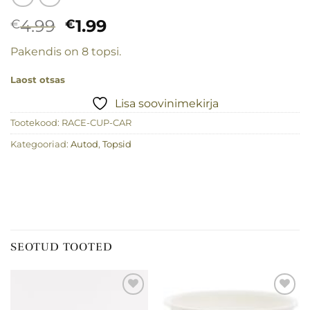
Algne
Praegune
4.99
1.99
€
€
hind
hind
Pakendis on 8 topsi.
oli:
on:
€4.99.
€1.99.
Laost otsas
Lisa soovinimekirja
Tootekood:
RACE-CUP-CAR
Kategooriad:
Autod
,
Topsid
SEOTUD TOOTED
Lisa
Lisa