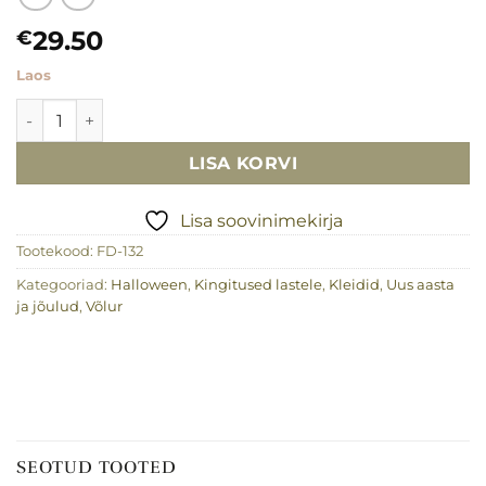
29.50
€
Laos
Tutu seelik - Võlur, 5-7 aastat kogus
LISA KORVI
Lisa soovinimekirja
Tootekood:
FD-132
Kategooriad:
Halloween
,
Kingitused lastele
,
Kleidid
,
Uus aasta
ja jõulud
,
Võlur
SEOTUD TOOTED