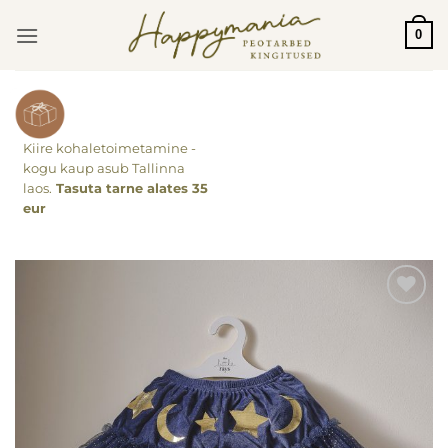
Skip
0
to
content
Kiire kohaletoimetamine -
kogu kaup asub Tallinna
laos.
Tasuta tarne alates 35
eur
Lisa
soovinimekirja