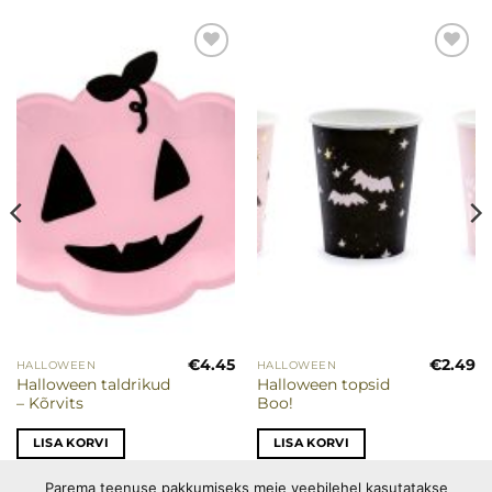
Lisa
Lisa
soovinimekirja
soovinimekirja
€
4.45
€
2.49
HALLOWEEN
HALLOWEEN
Halloween taldrikud
Halloween topsid
– Kõrvits
Boo!
LISA KORVI
LISA KORVI
Parema teenuse pakkumiseks meie veebilehel kasutatakse