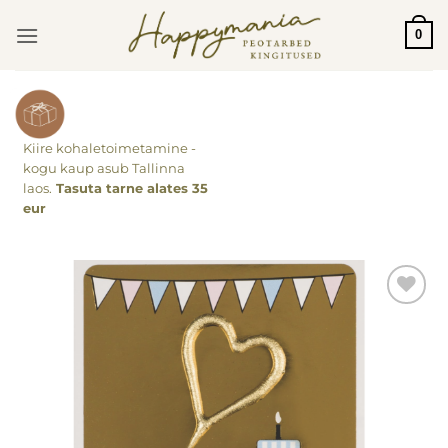
Skip
0
to
content
Kiire kohaletoimetamine -
kogu kaup asub Tallinna
laos.
Tasuta tarne alates 35
eur
Lisa
soovinimekirja