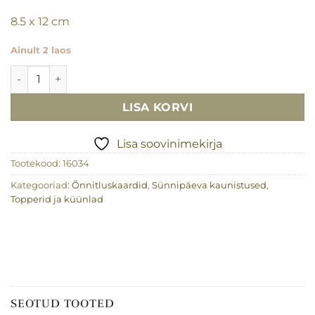
8.5 x 12 cm
Ainult 2 laos
Väike õnnitluskaart säraküünlaga Happy Birthday kogus
LISA KORVI
Lisa soovinimekirja
Tootekood:
16034
Kategooriad:
Õnnitluskaardid
,
Sünnipäeva kaunistused
,
Topperid ja küünlad
SEOTUD TOOTED