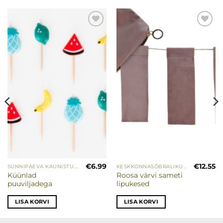
Lisa
Lisa
soovinimekirja
soovinimekirja
€
6.99
€
12.55
SÜNNIPÄEVA KAUNISTUSED
KESKKONNASÕBRALIKUD PEOTARBED
Praegune
Küünlad
Roosa värvi sameti
hind
puuviljadega
lipukesed
on:
€3.80.
LISA KORVI
LISA KORVI