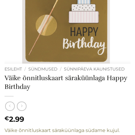
ESILEHT
/
SÜNDMUSED
/
SÜNNIPÄEVA KAUNISTUSED
Väike õnnitluskaart säraküünlaga Happy
Birthday
2.99
€
Väike õnnitluskaart säraküünlaga südame kujul.