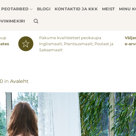
PEOTARBED
BLOGI
KONTAKTID JA KKK
MEIST
MINU 
VINIMEKIRI
aup
Pakume kvaliteetset peokaupa
Välj
lates
Inglismaalt, Prantsusmaalt, Poolast ja
e-arv
Saksamaalt
00
in
Avaleht