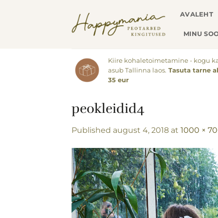
Skip
AVALEHT
to
content
MINU SOO
Kiire kohaletoimetamine - kogu k
asub Tallinna laos.
Tasuta tarne a
35 eur
peokleidid4
Published
august 4, 2018
at
1000 × 7