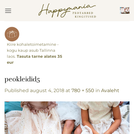
Skip
to
content
Kiire kohaletoimetamine -
kogu kaup asub Tallinna
laos.
Tasuta tarne alates 35
eur
peokleidid5
Published
august 4, 2018
at
780 × 550
in
Avaleht