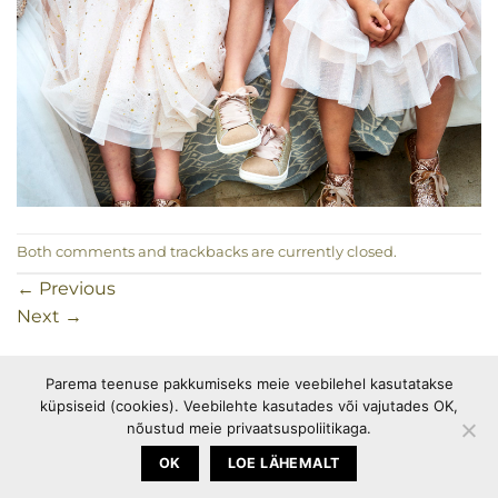
Both comments and trackbacks are currently closed.
←
Previous
Next
→
Parema teenuse pakkumiseks meie veebilehel kasutatakse
küpsiseid (cookies). Veebilehte kasutades või vajutades OK,
PEOTARBED
OSTUINFO
PRIVAATSUSPOLIITIKA
nõustud meie privaatsuspoliitikaga.
KÜPSISEPOLIITIKA
OK
LOE LÄHEMALT
Copyright 2026 ©
Happymania