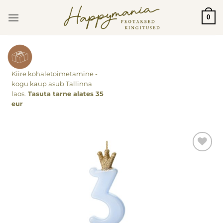
Skip
0
to
content
Kiire kohaletoimetamine -
kogu kaup asub Tallinna
laos.
Tasuta tarne alates 35
eur
Lisa
soovinimekirja