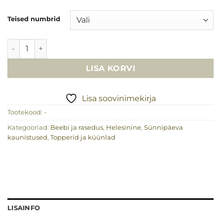
Teised numbrid
Sünnipäeva küünal kuldse krooniga, helesinine kogus
LISA KORVI
Lisa soovinimekirja
Tootekood:
-
Kategooriad:
Beebi ja rasedus
,
Helesinine
,
Sünnipäeva
kaunistused
,
Topperid ja küünlad
LISAINFO